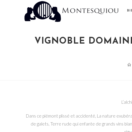
B
VIGNOBLE DOMAINE
L’alc
Dans ce piémont plissé et accidenté, La nature exubéra
de galets, Terre rude qui enfante de grands vins blan
rig