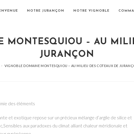
IENVENUE
NOTRE JURANÇON
NOTRE VIGNOBLE
COMMA
 MONTESQUIOU – AU MILI
JURANÇON
>
VIGNOBLE DOMAINE MONTESQUIOU – AU MILIEU DES COTEAUX DE JURAN
himie des éléments
nte et exotique repose sur un précieux mélange d’argile de silice et
c,Sensibles aux paradoxes du climat alliant chaleur méridionale et
ueur pyrénéenne.