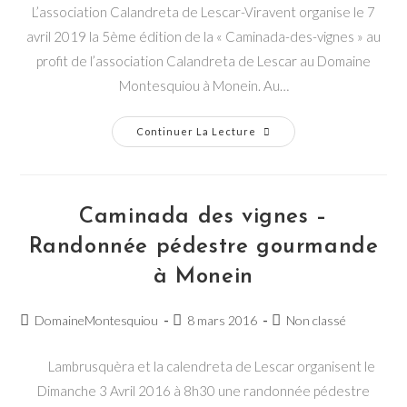
L’association Calandreta de Lescar-Viravent organise le 7
avril 2019 la 5ème édition de la « Caminada-des-vignes » au
profit de l’association Calandreta de Lescar au Domaine
Montesquiou à Monein. Au…
Caminada
Continuer La Lecture
Des
Vignes
2019
–
Randonnée
Pédestre
Caminada des vignes –
Gourmande
À
Randonnée pédestre gourmande
Monein
à Monein
Post
Post
Post
DomaineMontesquiou
8 mars 2016
Non classé
author:
published:
category:
Lambrusquèra et la calendreta de Lescar organisent le
Dimanche 3 Avril 2016 à 8h30 une randonnée pédestre