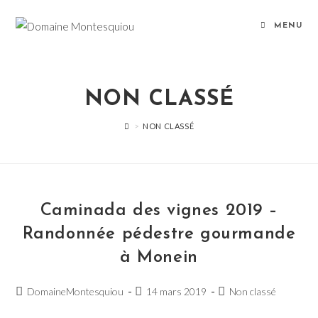
Skip
to
MENU
content
NON CLASSÉ
>
NON CLASSÉ
Caminada des vignes 2019 –
Randonnée pédestre gourmande
à Monein
Post
Post
Post
DomaineMontesquiou
14 mars 2019
Non classé
author:
published:
category: