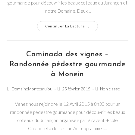
gourmande pour découvrir les beaux coteaux du Jurançon et
notre Domaine. Deux…
Caminada
Continuer La Lecture
Des
Vignes
–
Randonnée
Pédestre
Gourmande
Caminada des vignes –
À
Monein
Randonnée pédestre gourmande
à Monein
Post
Post
Post
DomaineMontesquiou
25 février 2015
Non classé
author:
published:
category:
Venez nous rejoindre le 12 Avril 2015 à 8h30 pour un
randonnée pédestre gourmande pour découvrir les beaux
coteaux du Jurançon organisée par Viravent -Ecole
Calendreta de Lescar. Au programme :…